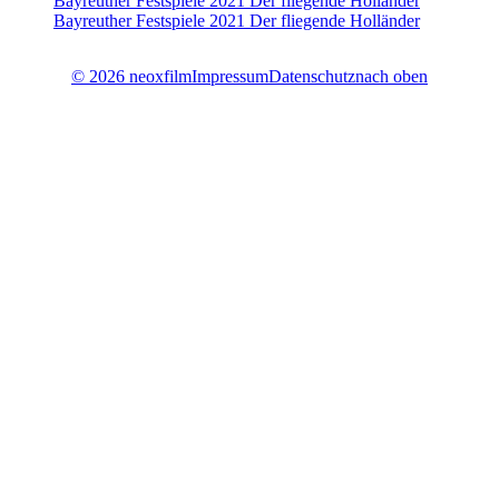
Bayreuther Festspiele 2021
Der fliegende Holländer
Bayreuther Festspiele 2021
Der fliegende Holländer
© 2026 neoxfilm
Impressum
Datenschutz
nach oben