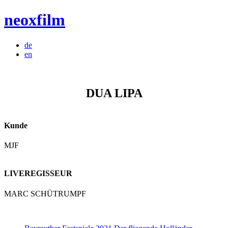
Zum
neoxfilm
Inhalt
springen
de
en
DUA LIPA
Kunde
MJF
LIVEREGISSEUR
MARC SCHÜTRUMPF