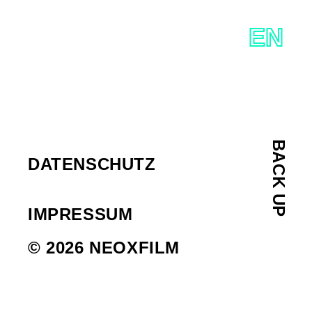
NEOXFILM
DE
EN
SKIP
TO
CONTENT
BACK UP
DATENSCHUTZ
IMPRESSUM
© 2026 NEOXFILM